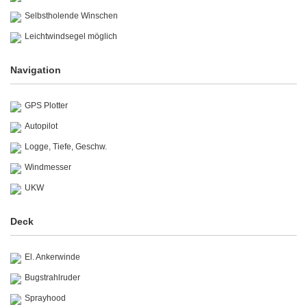
Selbstholende Winschen
Leichtwindsegel möglich
Navigation
GPS Plotter
Autopilot
Logge, Tiefe, Geschw.
Windmesser
UKW
Deck
El. Ankerwinde
Bugstrahlruder
Sprayhood