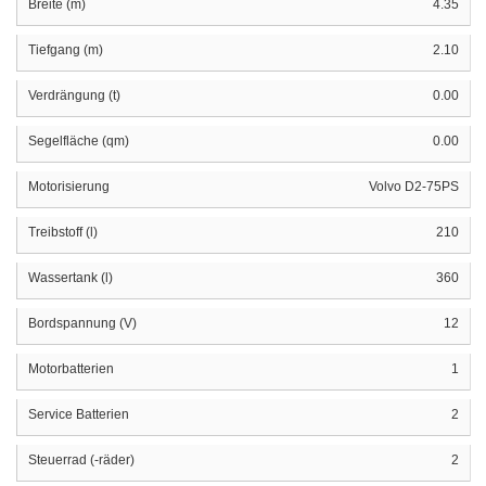
Breite (m)
4.35
Tiefgang (m)
2.10
Verdrängung (t)
0.00
Segelfläche (qm)
0.00
Motorisierung
Volvo D2-75PS
Treibstoff (l)
210
Wassertank (l)
360
Bordspannung (V)
12
Motorbatterien
1
Service Batterien
2
Steuerrad (-räder)
2