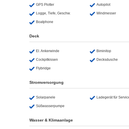
GPS Plotter
Autopilot
Logge, Tiefe, Geschw.
Windmesser
Boatphone
Deck
El. Ankerwinde
Biminitop
Cockpitkissen
Decksdusche
Flybridge
Stromversorgung
Solarpanele
Ladegerät für Servic
Süßwasserpumpe
Wasser & Klimaanlage