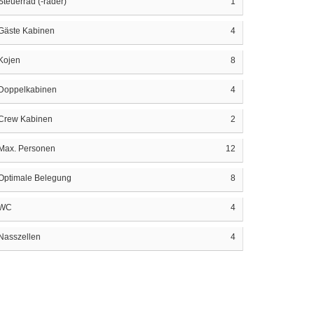
Steuerrad (-räder)
1
Gäste Kabinen
4
Kojen
8
Doppelkabinen
4
Crew Kabinen
2
Max. Personen
12
Optimale Belegung
8
WC
4
Nasszellen
4