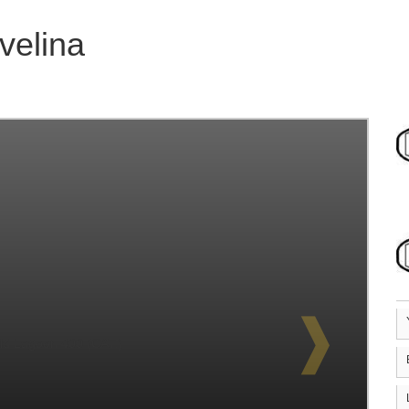
velina
❱