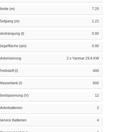
Breite (m)
7.25
Tiefgang (m)
1.21
Verdrängung (t)
0.00
Segelfläche (qm)
0.00
Motorisierung
2 x Yanmar 29.8 KW
Treibstoff (l)
400
Wassertank (l)
600
Bordspannung (V)
12
Motorbatterien
2
Service Batterien
4