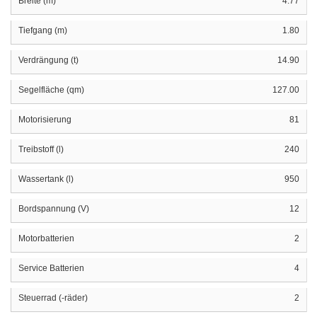
Breite (m)
4.77
Tiefgang (m)
1.80
Verdrängung (t)
14.90
Segelfläche (qm)
127.00
Motorisierung
81
Treibstoff (l)
240
Wassertank (l)
950
Bordspannung (V)
12
Motorbatterien
2
Service Batterien
4
Steuerrad (-räder)
2