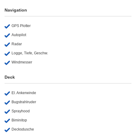
Navigation
GPS Plotter
Autopilot
Radar
Logge, Tiefe, Geschw.
Windmesser
Deck
El. Ankerwinde
Bugstrahlruder
Sprayhood
Biminitop
Decksdusche