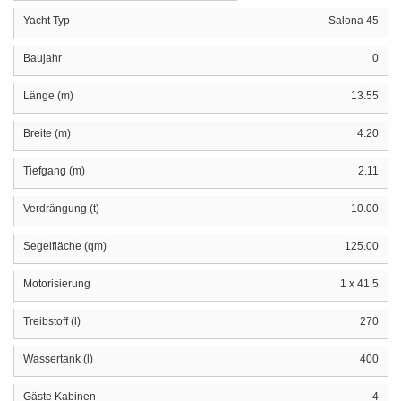
Yacht Typ
Salona 45
Baujahr
0
Länge (m)
13.55
Breite (m)
4.20
Tiefgang (m)
2.11
Verdrängung (t)
10.00
Segelfläche (qm)
125.00
Motorisierung
1 x 41,5
Treibstoff (l)
270
Wassertank (l)
400
Gäste Kabinen
4