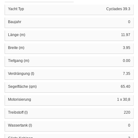
Yacht Typ
Cyclades 39.3
Baujahr
0
Länge (m)
11.97
Breite (m)
3.95
Tiefgang (m)
0.00
Verdrängung (t)
7.35
Segelfläche (qm)
65.40
Motorisierung
1 x 30,8
Treibstoff (l)
220
Wassertank (l)
0