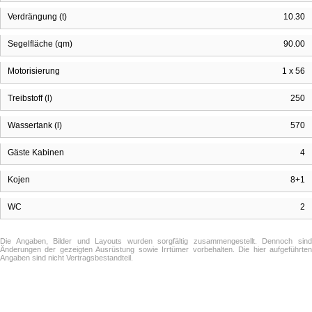
Verdrängung (t)
10.30
Segelfläche (qm)
90.00
Motorisierung
1 x 56
Treibstoff (l)
250
Wassertank (l)
570
Gäste Kabinen
4
Kojen
8+1
WC
2
Die Angaben, Bilder und Layouts wurden sorgfältig zusammengestellt. Dennoch sind
Änderungen der gezeigten Ausrüstung sowie Irrtümer vorbehalten. Die hier aufgeführten
Angaben sind nicht Vertragsbestandteil.