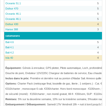
Oceanis 51.1
5
Dufour 470
5
Oceanis 46.1
5
Oceanis 46.1
5
Dufour 430
4
Hanse 388
3
catamarans
Bali 4.6
5
Bali 4.1
4
Bali 4.2
4
Isla 40
4
Èquipement:
Génois à enrouleur, GPS plotter, Pilote automatique, Loch, profondimètre
Douche de pont, Onduleur 12V/220V, Chargeur de batteries de service, Eau chaude, CD /
Inclus dans le prix:
Première et dernière nuit au ponton d'Aladar Sail. Annexe quill
Options:
Charter Pack (nettoyage final, bouteille de gaz, literie ; 1 set/pers.) : Cat
€310/charter ; monocoque 6 cab. €330/charter. Hors-bord monocoque : €100/sem ; €50 cha
de sécurité (monté) : €150/charter ; non monté gratuit, Wi-fi : €30/sem, SUP : €110/s
Remises:
5% sur la deuxième semaine, 10% sur la troisième semaine, 5%salon nauti
Embarquement / Débarquement:
Samedi 17h/ Vendredi 18h + nuit à bord jusqu'à Sam