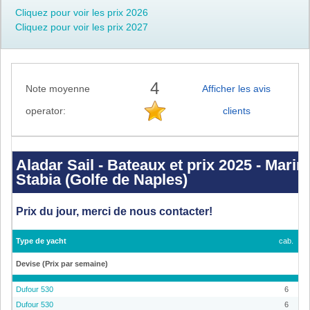
Cliquez pour voir les prix 2026
Cliquez pour voir les prix 2027
4
Note moyenne
Afficher les avis
operator:
clients
Aladar
Sail
-
Aladar Sail - Bateaux et prix 2025 - Marin
Bateaux
Stabia (Golfe de Naples)
et
prix
2025
-
Prix du jour, merci de nous contacter!
Marina
di
Stabia
-
Type de yacht
cab.
Castellammare
di
Devise (Prix par semaine)
Stabia
(Golfe
de
Dufour 530
6
Naples)
Dufour 530
6