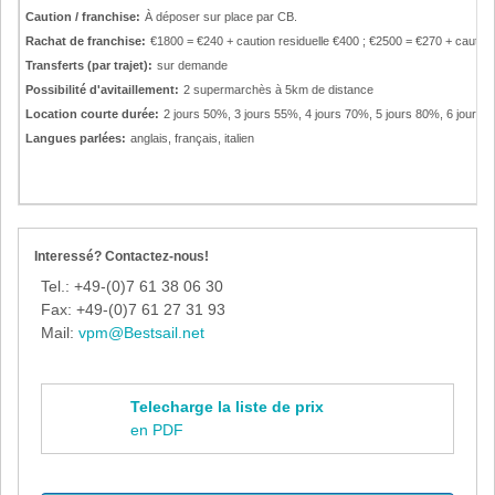
Caution / franchise:
À déposer sur place par CB.
Rachat de franchise:
€1800 = €240 + caution residuelle €400 ; €2500 = €270 + caution 
Transferts (par trajet):
sur demande
Possibilité d'avitaillement:
2 supermarchès à 5km de distance
Location courte durée:
2 jours 50%, 3 jours 55%, 4 jours 70%, 5 jours 80%, 6 jours 9
Langues parlées:
anglais, français, italien
Interessé? Contactez-nous!
Tel.: +49-(0)7 61 38 06 30
Fax: +49-(0)7 61 27 31 93
Mail:
vpm@Bestsail.net
Telecharge la liste de prix
en PDF