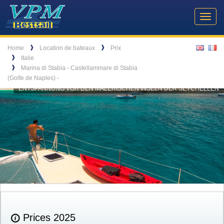
Header
VPM
Navigation
Toggl
Yachtcharter
navig
Breadcrumb
Language
❱
❱
Home
Location de bateaux
Prix
❱
Italie
❱
Marina di Stabia - Castellammare di Stabia
(Golfe de Naples) -
ENTSPANNUNG VOR DEN MALERISCHEN INSELN DER SEYCHELLEN
Prices 2025